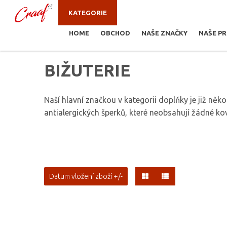
KATEGORIE
HOME
OBCHOD
NAŠE ZNAČKY
NAŠE P
JSTE ZDE:
BIŽUTERIE
BIŽUTERIE
Naší hlavní značkou v kategorii doplňky je již něko
antialergických šperků, které neobsahují žádné kov
Datum vložení zboží +/-