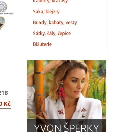
Kalhoty, kraťasy
Saka, blejzry
Bundy, kabáty, vesty
Šátky, šály, čepice
Bižuterie
218
0 Kč
YVON ŠPERKY