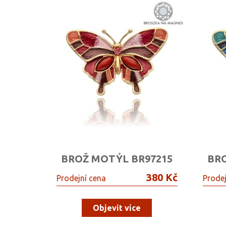
BROŽ MOTÝL BR97215
BR
380 Kč
Prodejní cena
Prodej
Objevit více