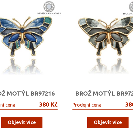
OŽ MOTÝL BR97216
BROŽ MOTÝL BR97
380 Kč
38
ní cena
Prodejní cena
Objevit více
Objevit více