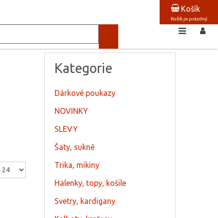
Košík
Košík je prázdný
Kategorie
Dárkové poukazy
NOVINKY
SLEVY
Šaty, sukně
Trika, mikiny
Halenky, topy, košile
Svetry, kardigany