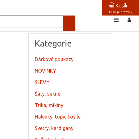
Košík
Košík je prázdný
Kategorie
Dárkové poukazy
NOVINKY
SLEVY
Šaty, sukně
Trika, mikiny
Halenky, topy, košile
Svetry, kardigany