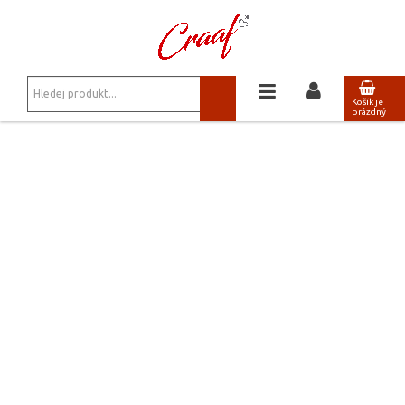
JSTE ZDE:
NAŠE PRODEJNY
Prodejny Craaf
Košík je
prázdný