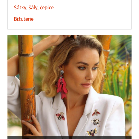
Šátky, šály, čepice
Bižuterie