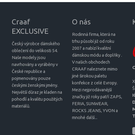
Craaf
O nás
EXCLUSIVE
Rodinná firma, která na
trhu působí již od roku
Český výrobce dámského
2007 a nabízí kvalitní
oblečení do velikosti 54.
dámskou módu a doplňky .
Naše modely jsou
V našich obchodech
navrhovány a vyráběny v
C
CRAAF naleznete mimo
České republice a
jiné širokou paletu
pojmenovány pouze
X
konfekce z celé Evropy.
českými ženskými jmény.
Š
Mezi nejprodávanější
Největší důraz je kladen na
I
značky již roky patří ZAPS,
pohodlí a kvalitu použitých
D
FERIA, SUNWEAR,
materiálů.
M
ROCKS JEANS, YVON a
T
mnohé další...