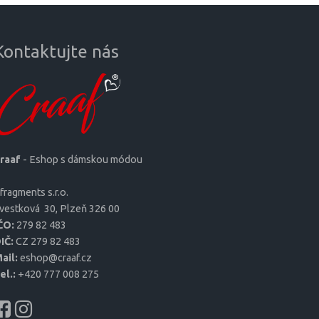
Kontaktujte nás
raaf
- Eshop s dámskou módou
fragments s.r.o.
ves­tková 30, Plzeň 326 00
ČO:
279 82 483
IČ:
CZ 279 82 483
ail:
eshop@craaf.cz
el.:
+420 777 008 275