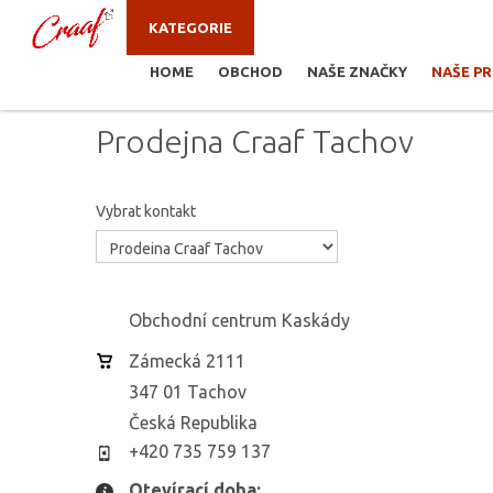
KATEGORIE
HOME
OBCHOD
NAŠE ZNAČKY
NAŠE P
JSTE ZDE:
NAŠE PRODEJNY
/
PRODEJNA CRAA
Prodejna Craaf Tachov
Vybrat kontakt
Obchodní centrum Kaskády
Zámecká 2111
347 01 Tachov
Česká Republika
+420 735 759 137
Otevírací doba: