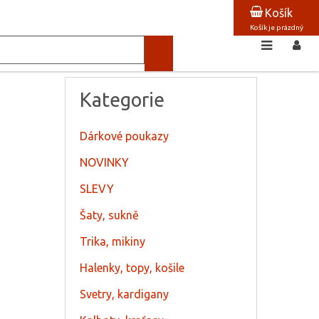
Košík
Košík je prázdný
Kategorie
Dárkové poukazy
NOVINKY
SLEVY
Šaty, sukně
Trika, mikiny
Halenky, topy, košile
Svetry, kardigany