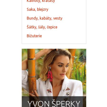
Kalhoty, kraťasy
Saka, blejzry
Bundy, kabáty, vesty
Šátky, šály, čepice
Bižuterie
YVON ŠPERKY