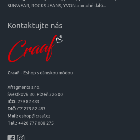
SUNWEAR, ROCKS JEANS, YVON a mnohé další...
Kontaktujte nás
Craaf
- Eshop s dámskou módou
Xfragments s.r.o.
Šves­tková 30, Plzeň 326 00
IČO:
279 82 483
DIČ:
CZ 279 82 483
Mail:
eshop@craaf.cz
Tel.:
+420 777 008 275