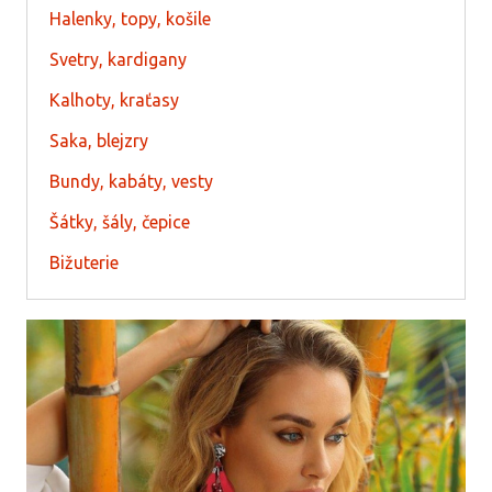
Halenky, topy, košile
Svetry, kardigany
Kalhoty, kraťasy
Saka, blejzry
Bundy, kabáty, vesty
Šátky, šály, čepice
Bižuterie