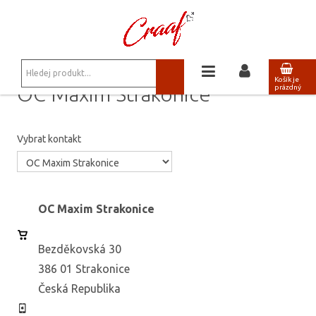
JSTE ZDE:
NAŠE PRODEJNY
/
OC MAXIM STRAKONICE
Košík je
OC Maxim Strakonice
prázdný
Vybrat kontakt
OC Maxim Strakonice
Bezděkovská 30
386 01 Strakonice
Česká Republika