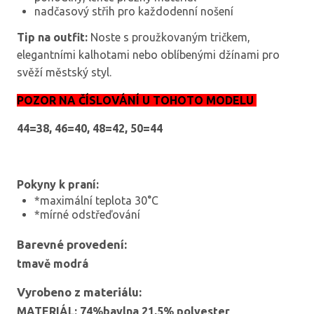
nadčasový střih pro každodenní nošení
Tip na outfit:
Noste s proužkovaným tričkem,
elegantními kalhotami nebo oblíbenými džínami pro
svěží městský styl.
POZOR NA ČÍSLOVÁNÍ U TOHOTO MODELU
44=38, 46=40, 48=42, 50=44
Pokyny k praní:
*maximální teplota 30°C
*mírné odstřeďování
Barevné provedení:
tmavě modrá
Vyrobeno z materiálu:
MATERIÁL: 74%bavlna 21,5% polyester