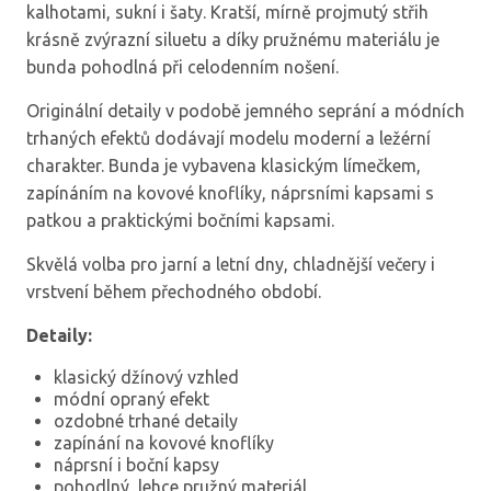
kalhotami, sukní i šaty. Kratší, mírně projmutý střih
krásně zvýrazní siluetu a díky pružnému materiálu je
bunda pohodlná při celodenním nošení.
Originální detaily v podobě jemného seprání a módních
trhaných efektů dodávají modelu moderní a ležérní
charakter. Bunda je vybavena klasickým límečkem,
zapínáním na kovové knoflíky, náprsními kapsami s
patkou a praktickými bočními kapsami.
Skvělá volba pro jarní a letní dny, chladnější večery i
vrstvení během přechodného období.
Detaily:
klasický džínový vzhled
módní opraný efekt
ozdobné trhané detaily
zapínání na kovové knoflíky
náprsní i boční kapsy
pohodlný, lehce pružný materiál