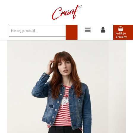
JSTE ZDE:
BUNDY, KABÁTY, VESTY
/
ČERNÁ BUNDA Z EKOKŮŽE BOLONIA 004
Košík je
prázdný