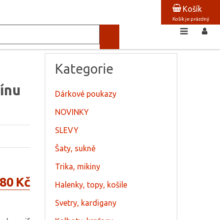
Košík
Košík je prázdný
Kategorie
ínu
Dárkové poukazy
NOVINKY
SLEVY
Šaty, sukně
Trika, mikiny
80 Kč
Halenky, topy, košile
Svetry, kardigany