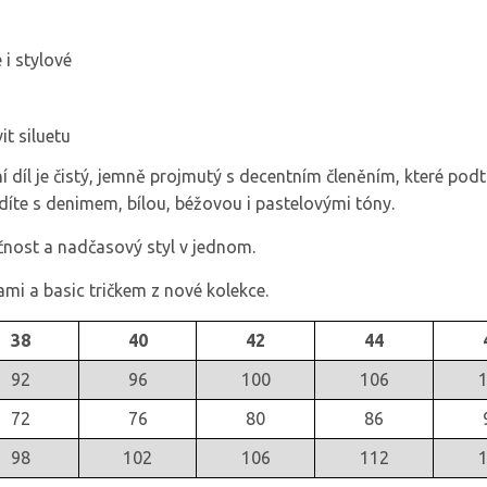
 i stylové
t siluetu
 díl je čistý, jemně projmutý s decentním členěním, které podt
adíte s denimem, bílou, béžovou i pastelovými tóny.
nkčnost a nadčasový styl v jednom.
mi a basic tričkem z nové kolekce.
38
40
42
44
92
96
100
106
72
76
80
86
98
102
106
112