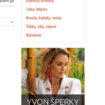
Kalhoty, kraťasy
Saka, blejzry
Bundy, kabáty, vesty
Šátky, šály, čepice
Bižuterie
YVON ŠPERKY