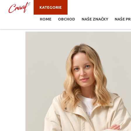
KATEGORIE
HOME
OBCHOD
NAŠE ZNAČKY
NAŠE P
JSTE ZDE:
BUNDY, KABÁTY, VESTY
/
ZORKA-E