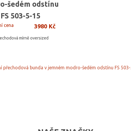
o-šedém odstínu
FS 503-5-15
ní cena
3980 Kč
řechodová mírně oversized
ní přechodová bunda v jemném modro-šedém odstínu FS 503-