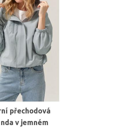
rní přechodová
nda v jemném