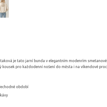
 taková je tato jarní bunda v elegantním modenrím smetanov
ělý kousek pro každodenní nošení do města i na víkendové pro
řechodné období
ukávy