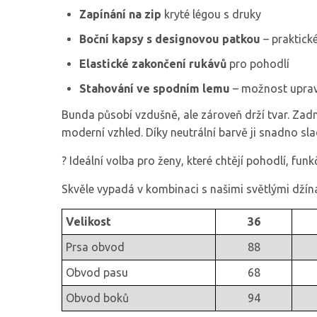
Zapínání na zip
kryté légou s druky
Boční kapsy s designovou patkou
– praktické
Elastické zakončení rukávů
pro pohodlí
Stahování ve spodním lemu
– možnost upravi
Bunda působí vzdušně, ale zároveň drží tvar. Zadní
moderní vzhled. Díky neutrální barvě ji snadno sl
? Ideální volba pro ženy, které chtějí pohodlí, fu
Skvěle vypadá v kombinaci s našimi světlými džína
Velikost
36
Prsa obvod
88
Obvod pasu
68
Obvod boků
94