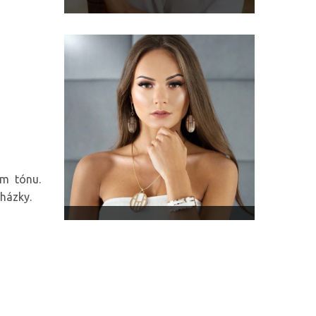
ém tónu.
cházky.