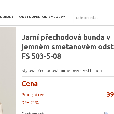
RODEJNY
ODSTOUPENÍ OD SMLOUVY
LEGANTNÍ DÁMSKÁ JARNÍ BUNDA S KAPUCÍ-ČERVENÁ 005
Jarní přechodová bunda v
jemném smetanovém odst
FS 503-5-08
Stylová přechodová mírně oversized bunda
Cena
39
Prodejní cena
DPH 21%