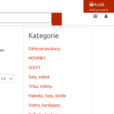
Košík
Košík je prázdný
Kategorie
Dárkové poukazy
jen
NOVINKY
SLEVY
Šaty, sukně
Trika, mikiny
Halenky, topy, košile
Svetry, kardigany