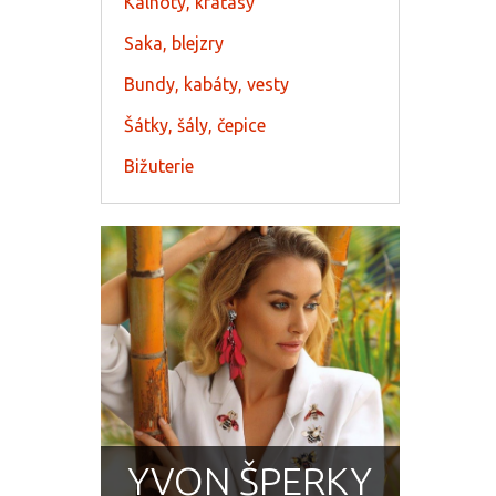
Kalhoty, kraťasy
Saka, blejzry
Bundy, kabáty, vesty
Šátky, šály, čepice
Bižuterie
YVON ŠPERKY