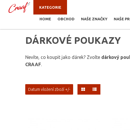
KATEGORIE
HOME
OBCHOD
NAŠE ZNAČKY
NAŠE P
JSTE ZDE:
DÁRKOVÉ POUKAZY
DÁRKOVÉ POUKAZY
Nevíte, co koupit jako dárek? Zvolte
dárkový
pou
CRAAF
.
Datum vložení zboží +/-