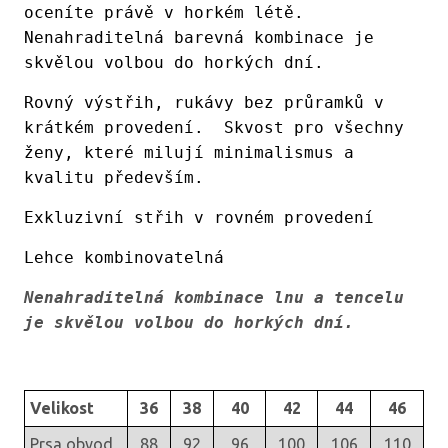
oceníte právě v horkém létě.
Nenahraditelná barevná kombinace je
skvělou volbou do horkých dní.
Rovný výstřih, rukávy bez průramků v
krátkém provedení. Skvost pro všechny
ženy, které milují minimalismus a
kvalitu především.
Exkluzivní střih v rovném provedení
Lehce kombinovatelná
Nenahraditelná kombinace lnu a tencelu
je skvělou volbou do horkých dní.
Velikost
36
38
40
42
44
46
Prsa obvod
88
92
96
100
106
110