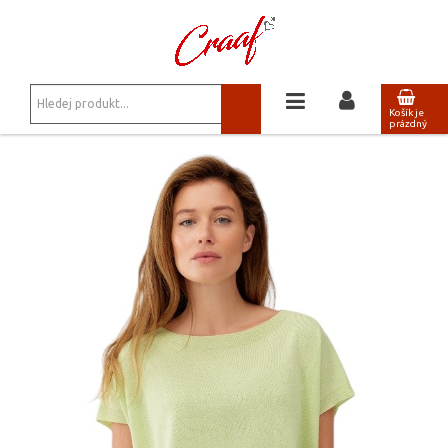
JSTE ZDE:
HALENKY, TOPY, KOŠILE
Košík je
prázdný