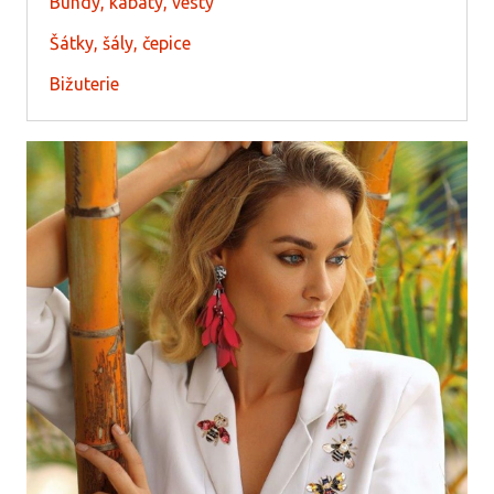
Bundy, kabáty, vesty
Šátky, šály, čepice
Bižuterie