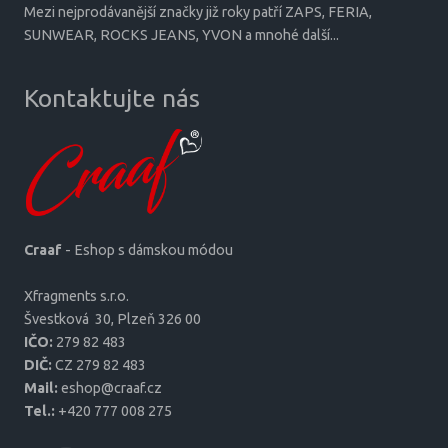
Mezi nejprodávanější značky již roky patří ZAPS, FERIA,
SUNWEAR, ROCKS JEANS, YVON a mnohé další...
Kontaktujte nás
Craaf
- Eshop s dámskou módou
Xfragments s.r.o.
Šves­tková 30, Plzeň 326 00
IČO:
279 82 483
DIČ:
CZ 279 82 483
Mail:
eshop@craaf.cz
Tel.:
+420 777 008 275