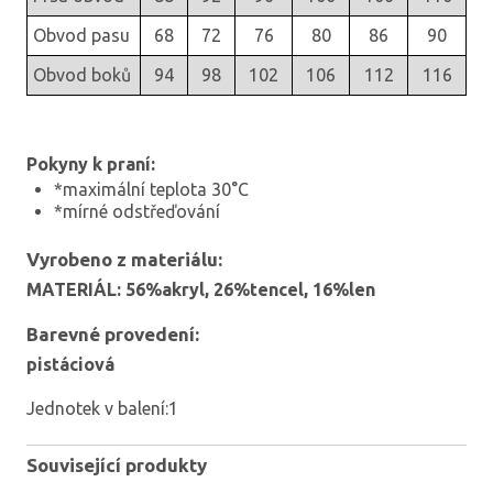
Obvod pasu
68
72
76
80
86
90
Obvod boků
94
98
102
106
112
116
Pokyny k praní:
*maximální teplota 30°C
*mírné odstřeďování
Vyrobeno z materiálu:
MATERIÁL: 56%akryl, 26%tencel, 16%len
Barevné provedení:
pistáciová
Jednotek v balení:1
Související produkty