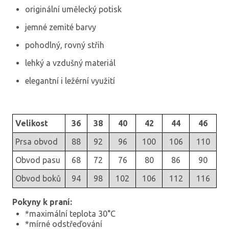
originální umělecký potisk
jemné zemité barvy
pohodlný, rovný střih
lehký a vzdušný materiál
elegantní i ležérní využití
Velikost
36
38
40
42
44
46
Prsa obvod
88
92
96
100
106
110
Obvod pasu
68
72
76
80
86
90
Obvod boků
94
98
102
106
112
116
Pokyny k praní:
*maximální teplota 30°C
*mírné odstřeďování