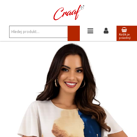
JSTE ZDE:
HALENKY, TOPY, KOŠILE
/
HALENKA AVVA 62
Košík je
prázdný