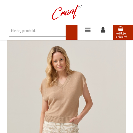
JSTE ZDE:
KALHOTY, KRAŤASY
/
KALHOTY FERIA FS726-5-23
Košík je
prázdný