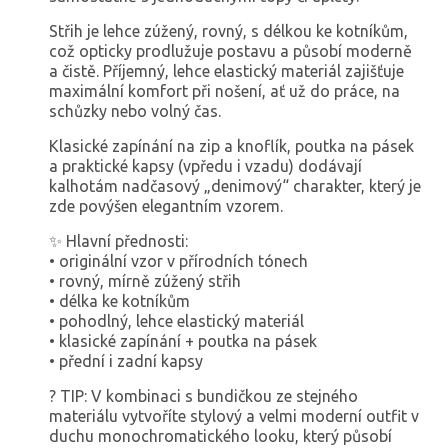
Střih je lehce zúžený, rovný, s délkou ke kotníkům,
což opticky prodlužuje postavu a působí moderně
a čistě. Příjemný, lehce elastický materiál zajišťuje
maximální komfort při nošení, ať už do práce, na
schůzky nebo volný čas.
Klasické zapínání na zip a knoflík, poutka na pásek
a praktické kapsy (vpředu i vzadu) dodávají
kalhotám nadčasový „denimový“ charakter, který je
zde povýšen elegantním vzorem.
✨ Hlavní přednosti:
• originální vzor v přírodních tónech
• rovný, mírně zúžený střih
• délka ke kotníkům
• pohodlný, lehce elastický materiál
• klasické zapínání + poutka na pásek
• přední i zadní kapsy
? TIP: V kombinaci s bundičkou ze stejného
materiálu vytvoříte stylový a velmi moderní outfit v
duchu monochromatického looku, který působí