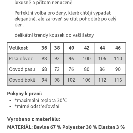
luxusně a přitom nenuceně.
Perfektní volba pro ženy, které chtějí vypadat
elegantně, ale zároveň se cítit pohodlně po celý
den.
delikátní trendy kousek do vaší šatny
Velikost
36
38
40
42
44
46
Prsa obvod
88
92
96
100
106
110
Obvod pasu
68
72
76
80
86
90
Obvod boků
94
98
102
106
112
116
Pokyny k praní:
*maximální teplota 30°C
*mírné odstřeďování
Vyrobeno z materiálu:
MATERIÁL: Bavlna 67 % Polyester 30 % Elastan 3 %