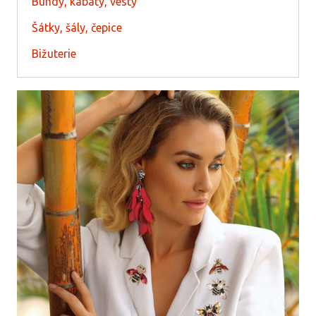
Bundy, kabáty, vesty
Šátky, šály, čepice
Bižuterie