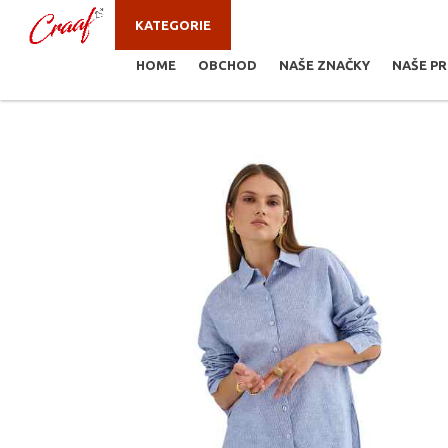
KATEGORIE
HOME
OBCHOD
NAŠE ZNAČKY
NAŠE P
JSTE ZDE:
KALHOTY, KRAŤASY
/
SVĚTLE MODR