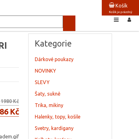
Košík
Košík je prázdný
Kategorie
RI
Dárkové poukazy
NOVINKY
SLEVY
Šaty, sukně
1980 Kč
Trika, mikiny
86 Kč
Halenky, topy, košile
Svetry, kardigany