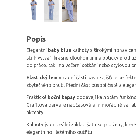
Popis
Elegantní
baby blue
kalhoty s širokými nohavicem
střih vytváří krásně dlouhou linii a opticky prodlu
do práce, tak i na večerní setkání nebo stylovou
Elastický lem
v zadní části pasu zajišťuje perfek
zbytečného pnutí. Přední část působí čistě a ele
Praktické
boční kapsy
dodávají kalhotám funkčnost
Grafitová barva je nadčasová a mimořádně variabil
akcenty.
Kalhoty jsou ideální základ šatníku pro ženy, které
elegantního i ležérního outfitu.