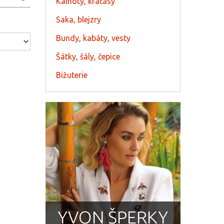
Kalhoty, kraťasy
Saka, blejzry
Bundy, kabáty, vesty
Šátky, šály, čepice
Bižuterie
YVON ŠPERKY