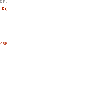
0 Kč
 Kč
015B