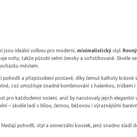
i jsou ideální volbou pro moderní,
minimalistický
styl.
Rovný
žuje nohy, takže působí velmi žensky a sofistikovaně. Skvěle se
 procházku městem.
tní pohodlí a přizpůsobení postavě, díky čemuž kalhoty krásně 
gantně, což umožňuje snadné kombinování s halenkou, tričkem i
 pro každodenní nošení, aniž by narušovaly jejich elegantní 
ní – skvěle ladí s bílou, černou, béžovou i výraznějšími barev
 hledají pohodlí, styl a univerzální kousek, jenž snadno sladí d