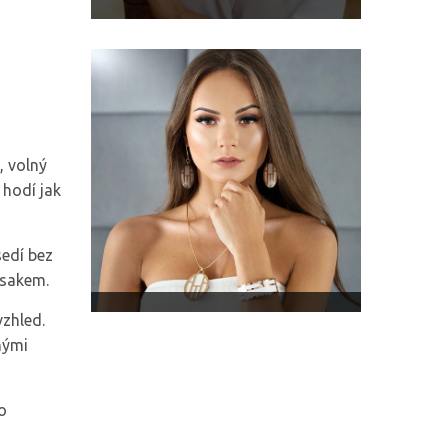
, volný
 hodí jak
sedí bez
 sakem.
vzhled.
nými
o