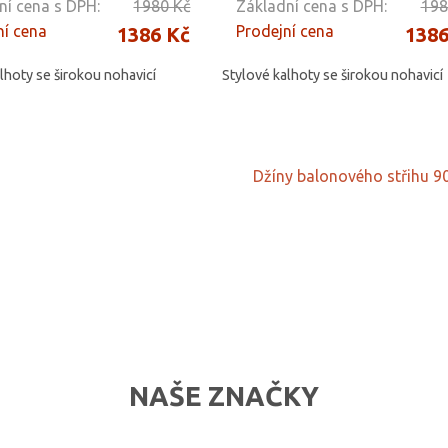
ní cena s DPH:
1980 Kč
Základní cena s DPH:
198
ní cena
Prodejní cena
1386 Kč
1386
lhoty se širokou nohavicí
Stylové kalhoty se širokou nohavicí
Džíny balonového střihu 9
NAŠE ZNAČKY