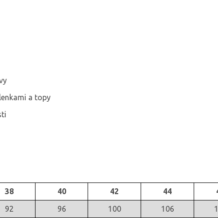
vy
lenkami a topy
ti
38
40
42
44
92
96
100
106