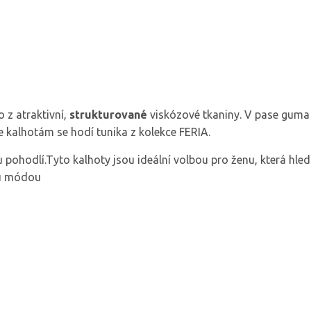
 z atraktivní,
strukturované
viskózové tkaniny.
V pase guma
e kalhotám se hodí tunika z kolekce FERIA.
u pohodlí.Tyto kalhoty jsou ideální volbou pro ženu, která hle
ou módou