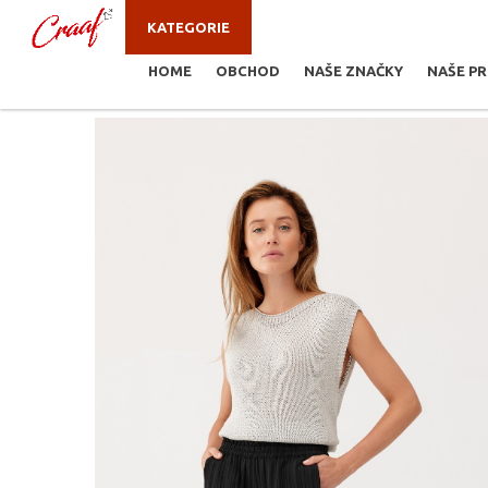
KATEGORIE
HOME
OBCHOD
NAŠE ZNAČKY
NAŠE P
JSTE ZDE:
KALHOTY, KRAŤASY