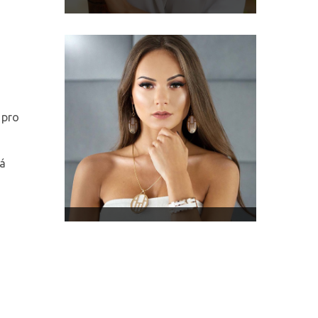
 pro
dá