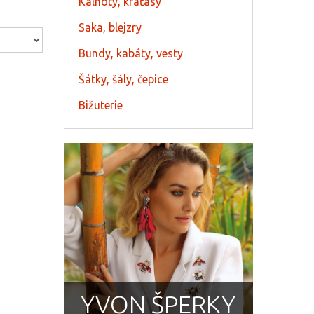
Kalhoty, kraťasy
Saka, blejzry
Bundy, kabáty, vesty
Šátky, šály, čepice
Bižuterie
YVON ŠPERKY