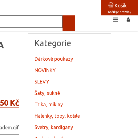
Košík
Košík je prázdný
Kategorie
A
Dárkové poukazy
NOVINKY
SLEVY
Šaty, sukně
50 Kč
Trika, mikiny
Halenky, topy, košile
Svetry, kardigany