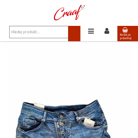
JSTE ZDE:
KALHOTY, KRAŤASY
/
STREČOVÉ KRAŤASY S KNOFLÍKY
Košík je
prázdný