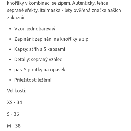
knoflíky v kombinaci se zipem. Autenticky, lehce
seprané efekty. Itaimaska - lety ověřená značka našich
zákaznic.
Vzor: jednobarevný
Zapínání: zapínání na knoflíky a zip
Kapsy: střih s 5 kapsami
Detaily: sepraný vzhled
pas: S poutky na opasek
Příležitost: ležérní
Velikosti:
XS - 34
S - 36
M - 38