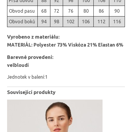
Prsa obvod
88
92
96
100
106
110
Obvod pasu
68
72
76
80
86
90
Obvod boků
94
98
102
106
112
116
Vyrobeno z materiálu:
MATERIÁL: Polyester 73% Viskóza 21% Elastan 6%
Barevné provedení:
velbloudí
Jednotek v balení:1
Související produkty