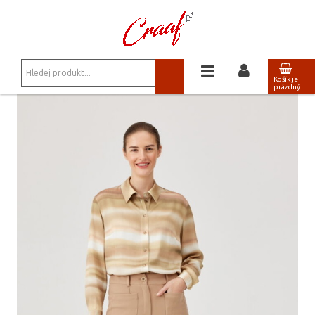
JSTE ZDE:
KALHOTY, KRAŤASY
/
VELBLOUDÍ ŠIROKÉ KALHOTY FERIA 717-5-23
Košík je
prázdný