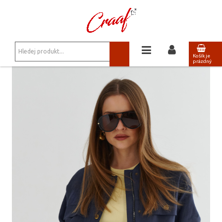
JSTE ZDE:
NOVINKY
/
DÁMSKÝ PLETENÝ SVETR S GEOMETRICKÝM VZOREM
BARBARA LEBEK
Košík je
prázdný