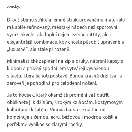
žensky.
Díky čistému střihu a jemně strukturovanému materiálu
má spíše rafinovaný, městský nádech než sportovní
výraz. Skvěle tak doplní nejen ležérní outfity, ale i
elegantnější kombinace, kdy chcete působit upraveně a
„luxusně“, ale stále přirozeně.
Minimalistické zapínání na zip a druky, náprsní kapsy s
klopou a pružný spodní lem vytvářejí vyváženou
siluetu, která lichotí postavě. Bunda krásně drží tvar a
zároveň je pohodlná pro celodenní nošení.
Je to kousek, který okamžitě promění váš outfit –
oblékněte ji k džínům, širokým kalhotám, kostýmovým
kalhotám i k šatům. Vínová barva se nádherně
kombinuje s černou, ecru, béžovou i modrou košilí a
perfektně vynikne se zlatými šperky.