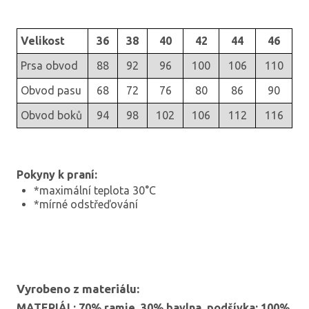
Velikost
36
38
40
42
44
46
Prsa obvod
88
92
96
100
106
110
Obvod pasu
68
72
76
80
86
90
Obvod boků
94
98
102
106
112
116
Pokyny k praní:
*maximální teplota 30°C
*mírné odstřeďování
Vyrobeno z materiálu:
MATERIÁL: 70% ramie, 30% bavlna, podšívka: 100%