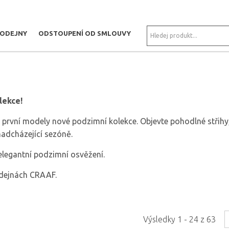
RODEJNY
ODSTOUPENÍ OD SMLOUVY
lekce!
í první modely nové podzimní kolekce. Objevte pohodlné střihy
nadcházející sezóně.
elegantní podzimní osvěžení.
rodejnách CRAAF.
Výsledky 1 - 24 z 63