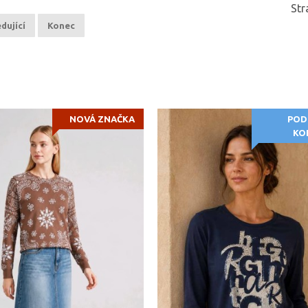
Str
dující
Konec
NOVÁ ZNAČKA
POD
KO