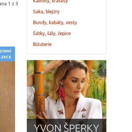
Kalhoty, kraťasy
ana 1 z 3
Saka, blejzry
Bundy, kabáty, vesty
Šátky, šály, čepice
Bižuterie
ZIMNÍ
LEKCE
YVON ŠPERKY