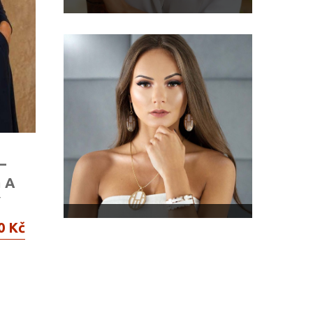
–
 A
Y
0 Kč