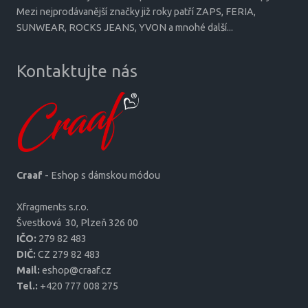
Mezi nejprodávanější značky již roky patří ZAPS, FERIA,
SUNWEAR, ROCKS JEANS, YVON a mnohé další...
Kontaktujte nás
Craaf
- Eshop s dámskou módou
Xfragments s.r.o.
Šves­tková 30, Plzeň 326 00
IČO:
279 82 483
DIČ:
CZ 279 82 483
Mail:
eshop@craaf.cz
Tel.:
+420 777 008 275