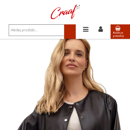
JSTE ZDE:
NOVINKY
/
NETRADIČNÍ DENIMOVÁ BUNDIČKA FS523-5-23-36
Košík je
prázdný