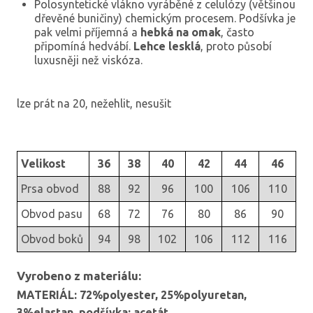
Polosyntetické vlákno vyráběné z celulózy (většinou
dřevěné buničiny) chemickým procesem. Podšívka je
pak velmi příjemná a
hebká na omak
, často
připomíná hedvábí.
Lehce lesklá
, proto působí
luxusněji než viskóza.
lze prát na 20, nežehlit, nesušit
Velikost
36
38
40
42
44
46
Prsa obvod
88
92
96
100
106
110
Obvod pasu
68
72
76
80
86
90
Obvod boků
94
98
102
106
112
116
Vyrobeno z materiálu:
MATERIÁL: 72%polyester, 25%polyuretan,
3%elastan, podšívka: acetát