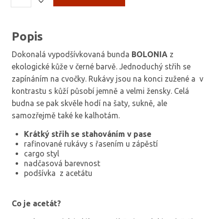
Popis
Dokonalá vypodšívkovaná bunda
BOLONIA
z
ekologické kůže v černé barvě.
Jednoduchý střih se
zapínáním na cvočky.
Rukávy jsou na konci zužené a v
kontrastu s kůží působí jemně a velmi žensky. Celá
budna se pak skvěle hodí na šaty, sukně, ale
samozřejmě také ke kalhotám.
Krátký střih se stahováním v pase
rafinované rukávy s řasením u zápěstí
cargo styl
nadčasová barevnost
podšívka z acetátu
Co je acetát?