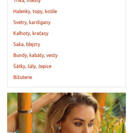
Trika, mikiny
Halenky, topy, košile
Svetry, kardigany
Kalhoty, kraťasy
Saka, blejzry
Bundy, kabáty, vesty
Šátky, šály, čepice
Bižuterie