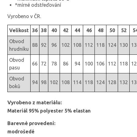
*mírné odstřeďování
Vyrobeno v ČR.
Velikost
36
38
40
42
44
46
48
50
52
5
Obvod
88
92
96
102
108
112
118
124
130
13
hrudníku
Obvod
66
72
78
86
94
100
106
112
118
12
pasu
Obvod
94
98
102
108
114
118
124
128
132
13
boků
Vyrobeno z materiálu:
Materiál 95% polyester 5% elastan
Barevné provedení:
modrošedé