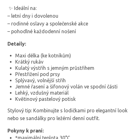
✨ Ideální na:
– letní dny i dovolenou
– rodinné oslavy a společenské akce
– pohodlné každodenní nošení
Detaily:
Maxi délka (ke kotníkům)
Krátký rukáv
Kulatý výstřih s jemným průstřihem
Přestřižení pod prsy
Splývavý, volnější střih
Jemné řasení a šifonový volán ve spodní části
Lehký, vzdušný materiál
Květinový pastelový potisk
Stylový tip: Kombinujte s lodičkami pro elegantní look
nebo se sandálky pro ležérní denní outfit.
Pokyny k praní:
*maximální teplota 30°C