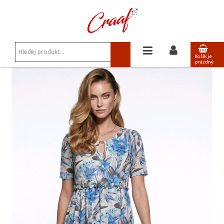
JSTE ZDE:
NOVINKY
/
MAXI ŠATY DAGMAR 12 MODRO-ŠEDÁ ELEGANCE
Košík je
prázdný