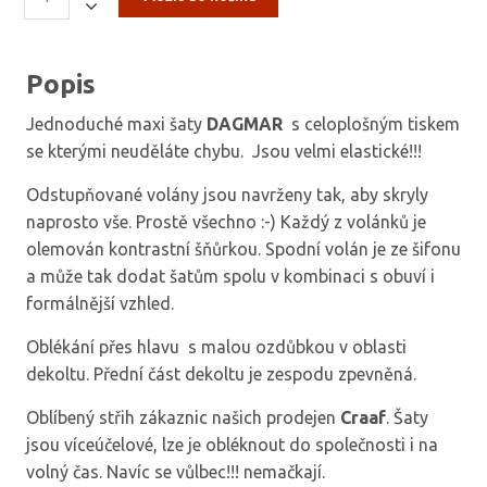
Popis
Jednoduché maxi šaty
DAGMAR
s celoplošným tiskem
se kterými neuděláte chybu. Jsou velmi elastické!!!
Odstupňované volány jsou navrženy tak, aby skryly
naprosto vše. Prostě všechno :-) Každý z volánků je
olemován kontrastní šňůrkou. Spodní volán je ze šifonu
a může tak dodat šatům spolu v kombinaci s obuví i
formálnější vzhled.
Oblékání přes hlavu s malou ozdůbkou v oblasti
dekoltu. Přední část dekoltu je zespodu zpevněná.
Oblíbený střih zákaznic našich prodejen
Craaf
. Šaty
jsou víceúčelové, lze je obléknout do společnosti i na
volný čas. Navíc se vůlbec!!! nemačkají.