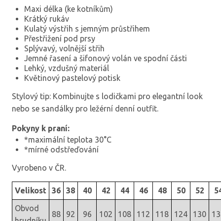
Maxi délka (ke kotníkům)
Krátký rukáv
Kulatý výstřih s jemným průstřihem
Přestřižení pod prsy
Splývavý, volnější střih
Jemné řasení a šifonový volán ve spodní části
Lehký, vzdušný materiál
Květinový pastelový potisk
Stylový tip: Kombinujte s lodičkami pro elegantní look
nebo se sandálky pro ležérní denní outfit.
Pokyny k praní:
*maximální teplota 30°C
*mírné odstřeďování
Vyrobeno v ČR.
Velikost
36
38
40
42
44
46
48
50
52
5
Obvod
88
92
96
102
108
112
118
124
130
13
hrudníku