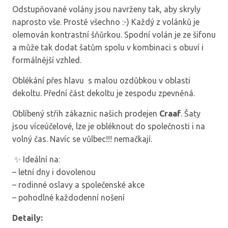
Odstupňované volány jsou navrženy tak, aby skryly
naprosto vše. Prostě všechno :-) Každý z volánků je
olemován kontrastní šňůrkou. Spodní volán je ze šifonu
a může tak dodat šatům spolu v kombinaci s obuví i
formálnější vzhled.
Oblékání přes hlavu s malou ozdůbkou v oblasti
dekoltu. Přední část dekoltu je zespodu zpevněná.
Oblíbený střih zákaznic našich prodejen
Craaf
. Šaty
jsou víceúčelové, lze je obléknout do společnosti i na
volný čas. Navíc se vůlbec!!! nemačkají.
✨ Ideální na:
– letní dny i dovolenou
– rodinné oslavy a společenské akce
– pohodlné každodenní nošení
Detaily: