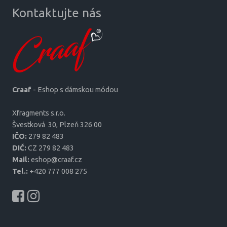
Kontaktujte nás
Craaf
- Eshop s dámskou módou
Xfragments s.r.o.
Šves­tková 30, Plzeň 326 00
IČO:
279 82 483
DIČ:
CZ 279 82 483
Mail:
eshop@craaf.cz
Tel.:
+420 777 008 275