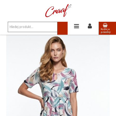
JSTE ZDE:
NOVINKY
/
MAXI ŠATY DAGMAR 15 PASTEL
Košík je
prázdný