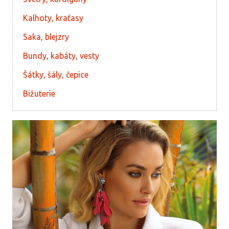
Kalhoty, kraťasy
Saka, blejzry
Bundy, kabáty, vesty
Šátky, šály, čepice
Bižuterie