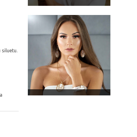
siluetu.
 a