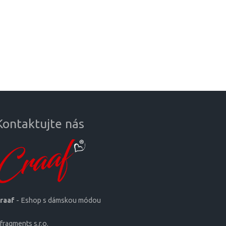
Kontaktujte nás
raaf
- Eshop s dámskou módou
fragments s.r.o.