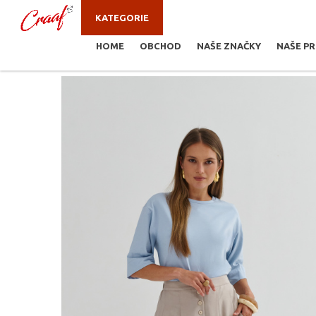
KATEGORIE
HOME
OBCHOD
NAŠE ZNAČKY
NAŠE P
JSTE ZDE:
NOVINKY
/
ANNA MONTANA DORA