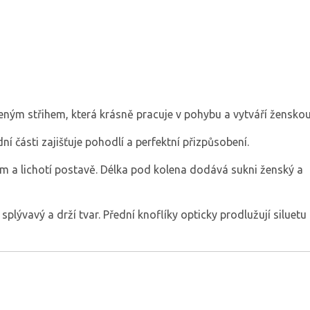
řeným střihem, která krásně pracuje v pohybu a vytváří ženskou 
í části zajišťuje pohodlí a perfektní přizpůsobení.
em a lichotí postavě. Délka pod kolena dodává sukni ženský a
splývavý a drží tvar. Přední knoflíky opticky prodlužují siluetu