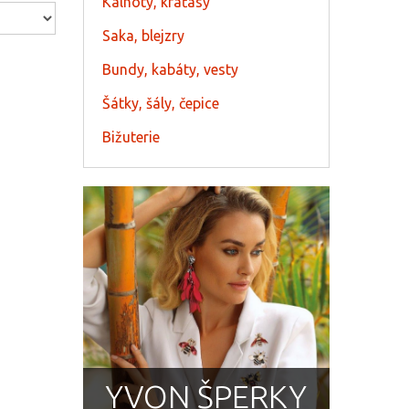
Kalhoty, kraťasy
Saka, blejzry
Bundy, kabáty, vesty
Šátky, šály, čepice
Bižuterie
YVON ŠPERKY