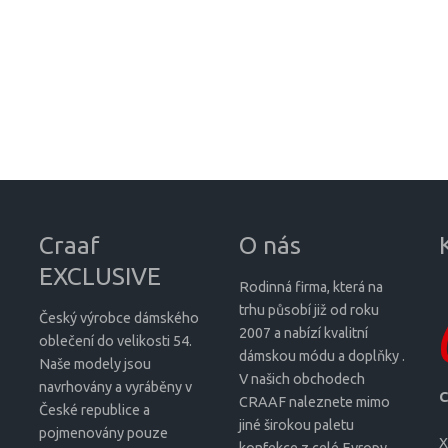
Craaf
O nás
EXCLUSIVE
Rodinná firma, která na
trhu působí již od roku
Český výrobce dámského
2007 a nabízí kvalitní
oblečení do velikosti 54.
dámskou módu a doplňky .
Naše modely jsou
V našich obchodech
navrhovány a vyráběny v
C
CRAAF naleznete mimo
České republice a
jiné širokou paletu
pojmenovány pouze
X
konfekce z celé Evropy.