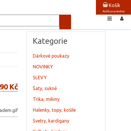
Košík
Košík je prázdný
Kategorie
Dárkové poukazy
NOVINKY
SLEVY
90 Kč
Šaty, sukně
Trika, mikiny
Halenky, topy, košile
Svetry, kardigany