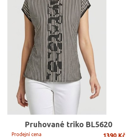
Pruhované triko BL5620
Prodejní cena
1390 Kč