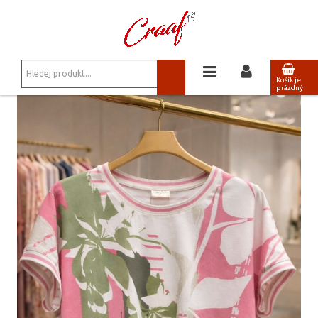
JSTE ZDE:
NOVINKY
/
TRIKA, MIKINY
/
STYLOVÉ TRIKO BL 6206
Košík je
prázdný