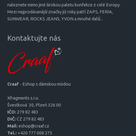
naleznete mimo jiné širokou paletu konfekce z celé Evropy.
Mezi nejprodávanější značky již roky patří ZAPS, FERIA,
SUNWEAR, ROCKS JEANS, YVON a mnohé další...
Kontaktujte nás
Craaf
- Eshop s dámskou módou
Xfragments s.r.o.
Šves­tková 30, Plzeň 326 00
IČO:
279 82 483
DIČ:
CZ 279 82 483
Mail:
eshop@craaf.cz
Tel.:
+420 777 008 275