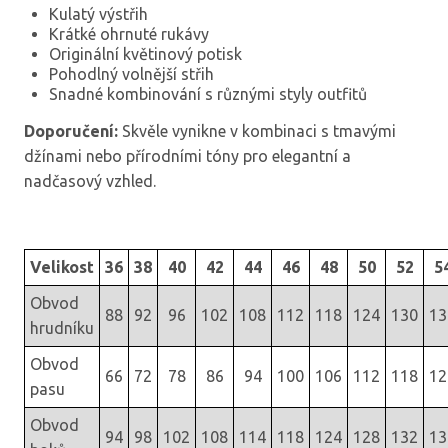
Kulatý výstřih
Krátké ohrnuté rukávy
Originální květinový potisk
Pohodlný volnější střih
Snadné kombinování s různými styly outfitů
Doporučení:
Skvěle vynikne v kombinaci s tmavými
džínami nebo přírodními tóny pro elegantní a
nadčasový vzhled.
Velikost
36
38
40
42
44
46
48
50
52
5
Obvod
88
92
96
102
108
112
118
124
130
13
hrudníku
Obvod
66
72
78
86
94
100
106
112
118
12
pasu
Obvod
94
98
102
108
114
118
124
128
132
13