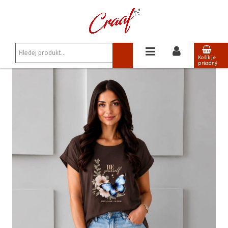
JSTE ZDE:
NOVINKY
/
TRIKA, MIKINY
/
TRIČKO OFF PINK S POTISKEM - BUTTERFLY
Košík je
prázdný