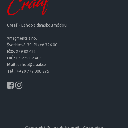
Craaf
- Eshop s dámskou módou
Xfragments s.r.o.
Šves­tková 30, Plzeň 326 00
IČO:
279 82 483
DIČ:
CZ 279 82 483
Mail:
eshop@craaf.cz
Tel.:
+420 777 008 275