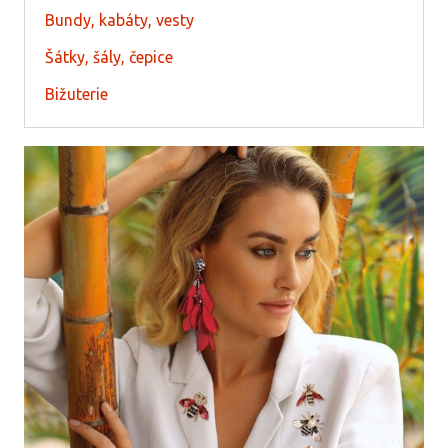
Bundy, kabáty, vesty
Šátky, šály, čepice
Bižuterie