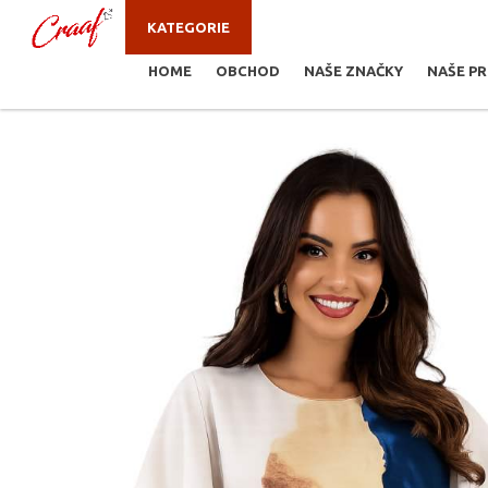
KATEGORIE
HOME
OBCHOD
NAŠE ZNAČKY
NAŠE P
JSTE ZDE:
NOVINKY
/
KALHOTY, KRAŤASY
/