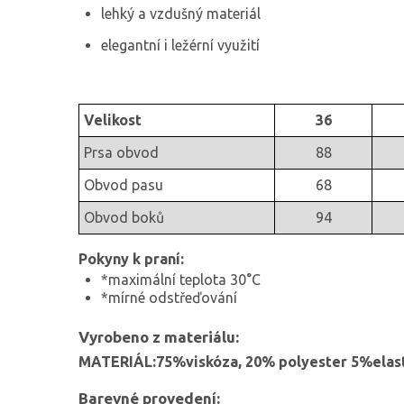
lehký a vzdušný materiál
elegantní i ležérní využití
Velikost
36
Prsa obvod
88
Obvod pasu
68
Obvod boků
94
Pokyny k praní:
*maximální teplota 30°C
*mírné odstřeďování
Vyrobeno z materiálu:
MATERIÁL:75%viskóza, 20% polyester 5%elas
Barevné provedení: