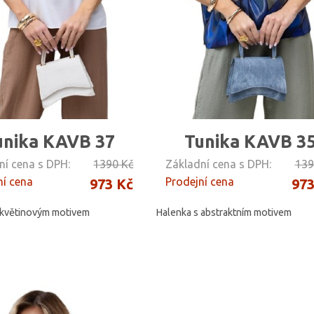
unika KAVB 37
Tunika KAVB 3
ní cena s DPH:
1390 Kč
Základní cena s DPH:
139
ní cena
Prodejní cena
973 Kč
973
 květinovým motivem
Halenka s abstraktním motivem