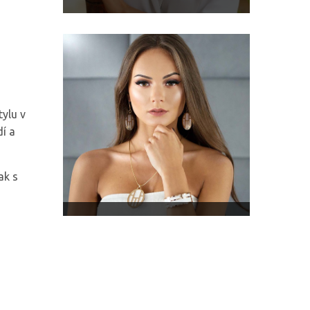
ylu v
dí a
ak s