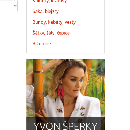
Kalhoty, kraťasy
Saka, blejzry
Bundy, kabáty, vesty
Šátky, šály, čepice
Bižuterie
YVON ŠPERKY