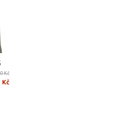
5
0 Kč
 Kč