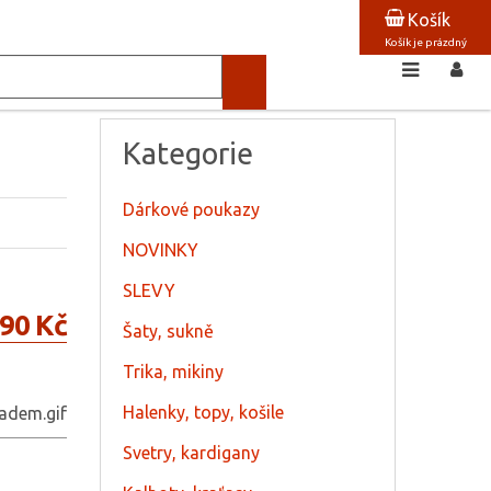
Košík
Košík je prázdný
Kategorie
Dárkové poukazy
NOVINKY
SLEVY
90 Kč
Šaty, sukně
Trika, mikiny
Halenky, topy, košile
Svetry, kardigany