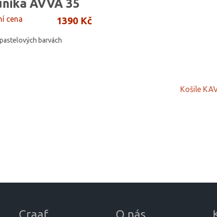
unika AVVA 35
ní cena
1390 Kč
 pastelových barvách
Košile KA
Craaf
O nás