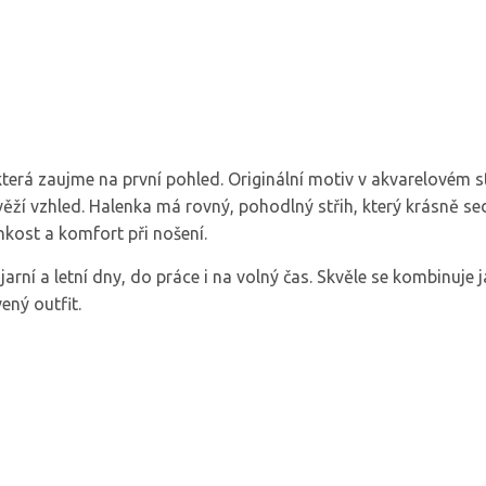
erá zaujme na první pohled. Originální motiv v akvarelovém st
ěží vzhled. Halenka má rovný, pohodlný střih, který krásně se
hkost a komfort při nošení.
arní a letní dny, do práce i na volný čas. Skvěle se kombinuje j
ený outfit.