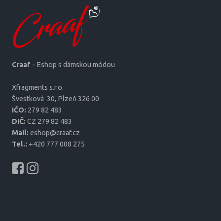
Craaf
- Eshop s dámskou módou
Xfragments s.r.o.
Šves­tková 30, Plzeň 326 00
IČO:
279 82 483
DIČ:
CZ 279 82 483
Mail:
eshop@craaf.cz
Tel.:
+420 777 008 275