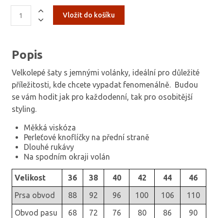
Popis
Velkolepé šaty s jemnými volánky, ideální pro důležité
příležitosti, kde chcete vypadat fenomenálně.
Budou
se vám hodit jak pro každodenní, tak pro osobitější
styling.
Měkká viskóza
Perleťové knoflíčky na přední straně
Dlouhé rukávy
Na spodním okraji volán
Velikost
36
38
40
42
44
46
Prsa obvod
88
92
96
100
106
110
Obvod pasu
68
72
76
80
86
90