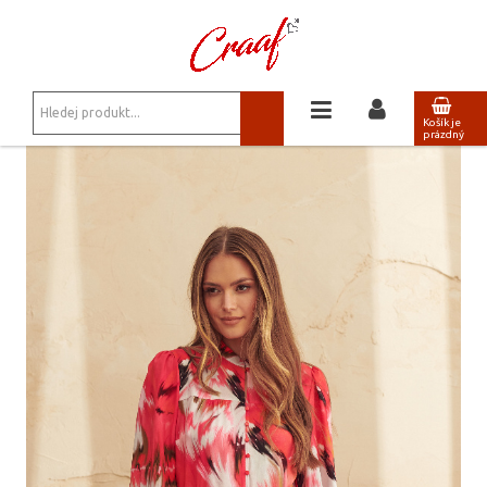
JSTE ZDE:
ŠATY, SUKNĚ
/
BOHO ŠATY
Košík je
prázdný