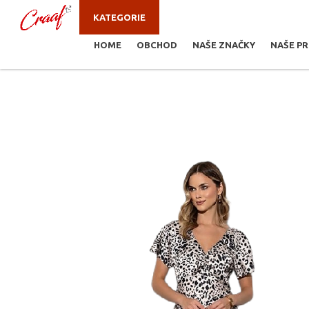
KATEGORIE
HOME
OBCHOD
NAŠE ZNAČKY
NAŠE P
JSTE ZDE:
ŠATY, SUKNĚ
/
ŠATY DEBORAH 004