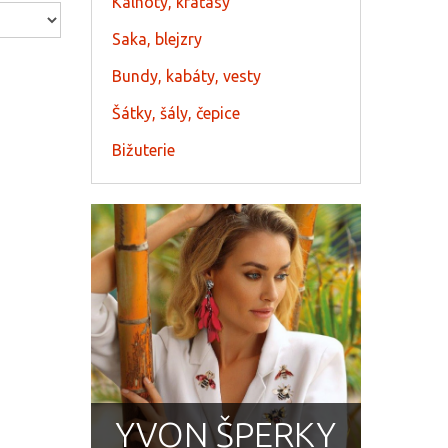
Kalhoty, kraťasy
Saka, blejzry
Bundy, kabáty, vesty
Šátky, šály, čepice
Bižuterie
YVON ŠPERKY