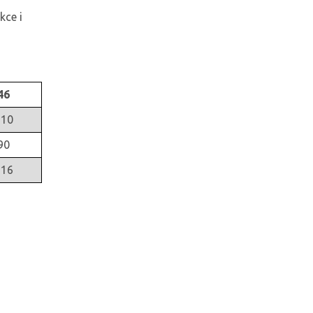
kce i
46
110
90
116