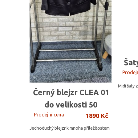
Šat
Prodej
Midi šaty 
Černý blejzr CLEA 01
do velikosti 50
Prodejní cena
1890 Kč
Jednoduchý blejzr k mnoha příležitostem