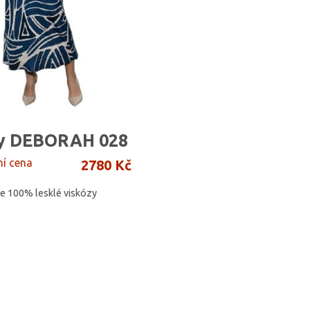
y DEBORAH 028
ní cena
2780 Kč
ze 100% lesklé viskózy