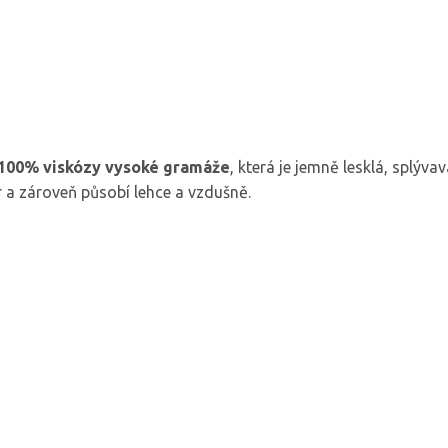
100% viskózy vysoké gramáže
, která je jemně lesklá, splývav
r a zároveň působí lehce a vzdušně.