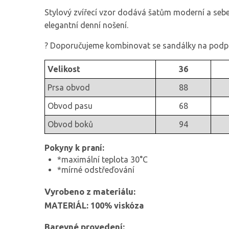
Stylový zvířecí vzor dodává šatům moderní a sebev
elegantní denní nošení.
? Doporučujeme kombinovat se sandálky na pod
Velikost
36
Prsa obvod
88
Obvod pasu
68
Obvod boků
94
Pokyny k praní:
*maximální teplota 30°C
*mírné odstřeďování
Vyrobeno z materiálu:
MATERIÁL: 100% viskóza
Barevné provedení: