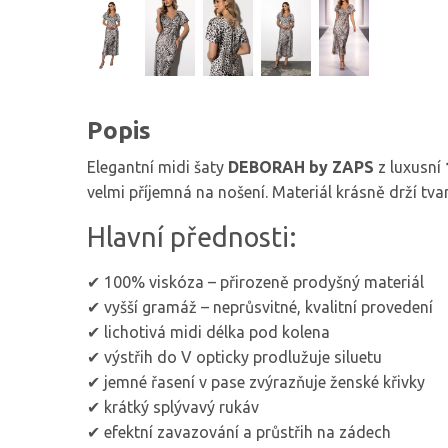
Popis
Elegantní midi šaty
DEBORAH by ZAPS
z luxusní
velmi příjemná na nošení. Materiál krásně drží tva
Hlavní přednosti:
✔ 100% viskóza – přirozeně prodyšný materiál
✔ vyšší gramáž – neprůsvitné, kvalitní provedení
✔ lichotivá midi délka pod kolena
✔ výstřih do V opticky prodlužuje siluetu
✔ jemné řasení v pase zvýrazňuje ženské křivky
✔ krátký splývavý rukáv
✔ efektní zavazování a průstřih na zádech