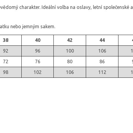
ědomý charakter. Ideální volba na oslavy, letní společenské a
patku nebo jemným sakem.
38
40
42
44
92
96
100
106
72
76
80
86
98
102
106
112