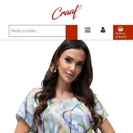
JSTE ZDE:
SLEVY
Košík je
prázdný