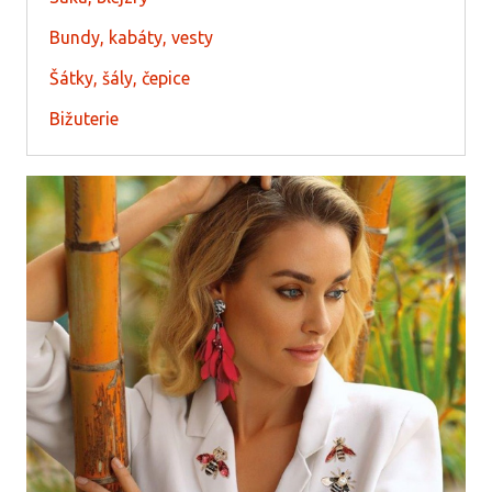
Bundy, kabáty, vesty
Šátky, šály, čepice
Bižuterie