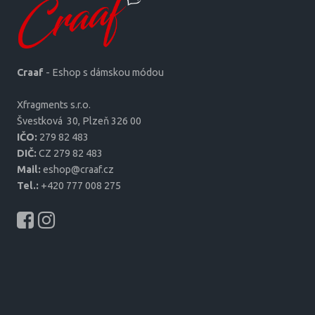
Craaf
- Eshop s dámskou módou
Xfragments s.r.o.
Šves­tková 30, Plzeň 326 00
IČO:
279 82 483
DIČ:
CZ 279 82 483
Mail:
eshop@craaf.cz
Tel.:
+420 777 008 275