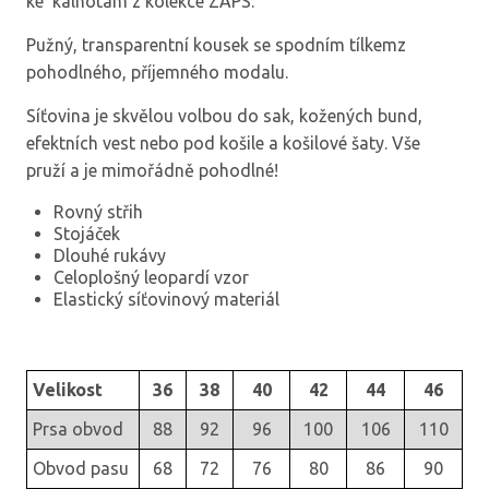
ke kalhotám z kolekce ZAPS.
Pužný, transparentní kousek se spodním tílkemz
pohodlného, příjemného modalu.
Síťovina je skvělou volbou do sak, kožených bund,
efektních vest nebo pod košile a košilové šaty. Vše
pruží a je mimořádně pohodlné!
Rovný střih
Stojáček
Dlouhé rukávy
Celoplošný leopardí vzor
Elastický síťovinový materiál
Velikost
36
38
40
42
44
46
Prsa obvod
88
92
96
100
106
110
Obvod pasu
68
72
76
80
86
90