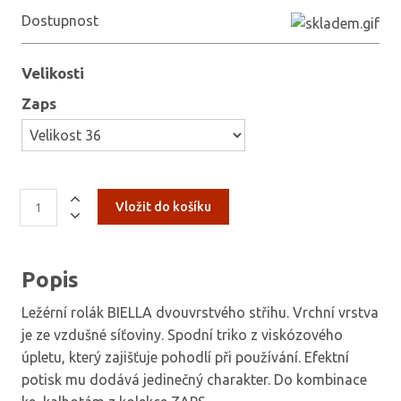
Dostupnost
Velikosti
Zaps
Popis
Ležérní rolák BIELLA dvouvrstvého střihu.
Vrchní vrstva
je ze vzdušné síťoviny.
Spodní triko
z viskózového
úpletu, který zajišťuje pohodlí při používání.
Efektní
potisk mu dodává jedinečný charakter.
Do kombinace