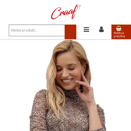
JSTE ZDE:
TRIKA, MIKINY
/
ROLÁČEK ZE SÍŤOVINKY BIELLA 029 ŠEDÝ
Košík je
prázdný