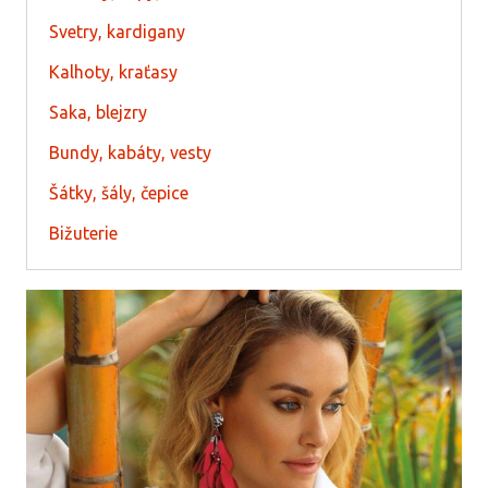
Svetry, kardigany
Kalhoty, kraťasy
Saka, blejzry
Bundy, kabáty, vesty
Šátky, šály, čepice
Bižuterie