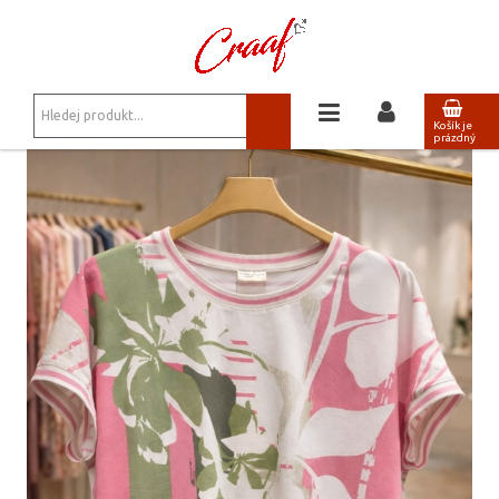
JSTE ZDE:
TRIKA, MIKINY
/
STYLOVÉ TRIKO BL 6206
Košík je
prázdný