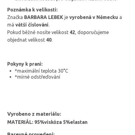
Poznámka k velikosti:
Značka
BARBARA LEBEK
je
vyrobená v Německu
a
má
větší číslování
.
Pokud běžně nosíte velikost
42
, doporučujeme
objednat velikost
40
.
Pokyny k praní:
*maximální teplota 30°C
*mírné odstřeďování
Vyrobeno z materiálu:
MATERIÁL: 95%viskóza 5%elastan
Barevné provedení: