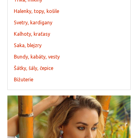
Halenky, topy, košile
Svetry, kardigany
Kalhoty, kraťasy
Saka, blejzry
Bundy, kabáty, vesty
Šátky, šály, čepice
Bižuterie