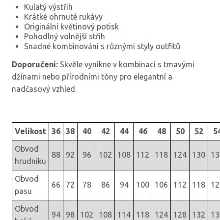
Kulatý výstřih
Krátké ohrnuté rukávy
Originální květinový potisk
Pohodlný volnější střih
Snadné kombinování s různými styly outfitů
Doporučení:
Skvěle vynikne v kombinaci s tmavými
džínami nebo přírodními tóny pro elegantní a
nadčasový vzhled.
Velikost
36
38
40
42
44
46
48
50
52
5
Obvod
88
92
96
102
108
112
118
124
130
13
hrudníku
Obvod
66
72
78
86
94
100
106
112
118
12
pasu
Obvod
94
98
102
108
114
118
124
128
132
13