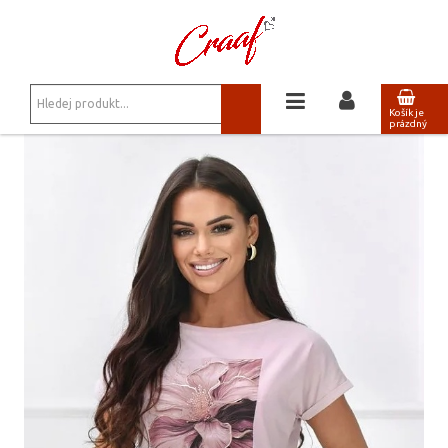
JSTE ZDE:
TRIKA, MIKINY
/
TRIČKO OFF PINK S POTISKEM - BLOOM PUDR
Košík je
prázdný