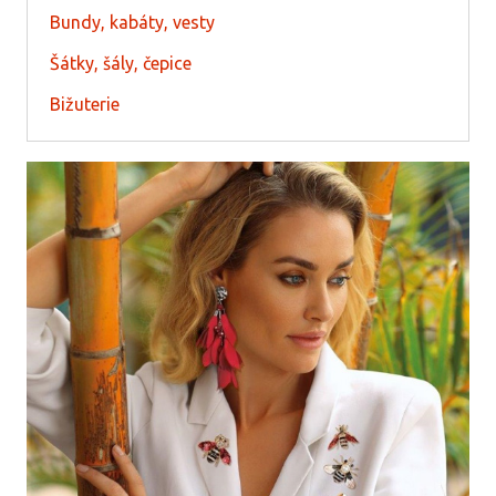
Bundy, kabáty, vesty
Šátky, šály, čepice
Bižuterie