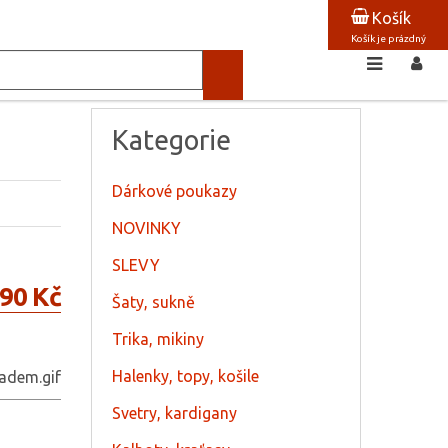
Košík
Košík je prázdný
Kategorie
Dárkové poukazy
NOVINKY
SLEVY
90 Kč
Šaty, sukně
Trika, mikiny
Halenky, topy, košile
Svetry, kardigany