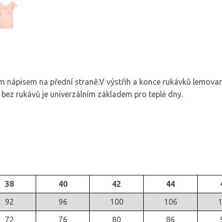
m nápisem na přední straně.V výstřih a konce rukávků lemova
o bez rukávů je univerzálním základem pro teplé dny.
38
40
42
44
92
96
100
106
72
76
80
86