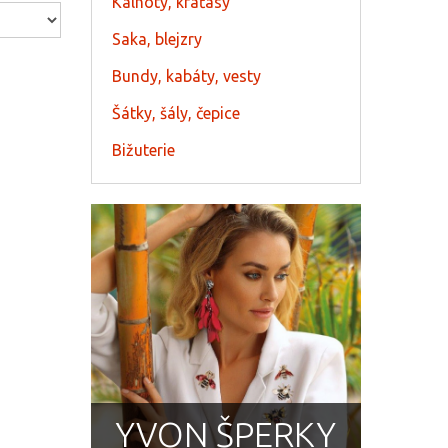
Kalhoty, kraťasy
Saka, blejzry
Bundy, kabáty, vesty
Šátky, šály, čepice
Bižuterie
YVON ŠPERKY