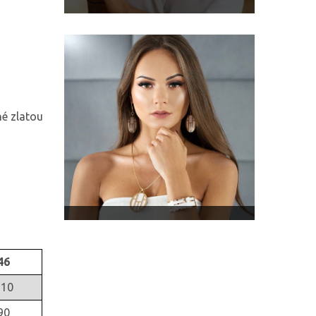
né zlatou
46
110
90