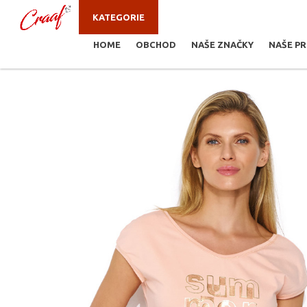
KATEGORIE
HOME
OBCHOD
NAŠE ZNAČKY
NAŠE P
JSTE ZDE:
TRIKA, MIKINY
/
TRIKO FLAVITA 050