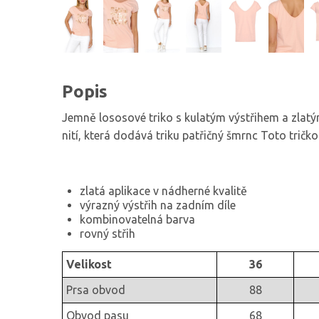
Popis
Jemně lososové triko s kulatým výstřihem a zlatý
nití, která dodává triku patřičný šmrnc Toto tričk
zlatá aplikace v nádherné kvalitě
výrazný výstřih na zadním díle
kombinovatelná barva
rovný střih
Velikost
36
Prsa obvod
88
Obvod pasu
68