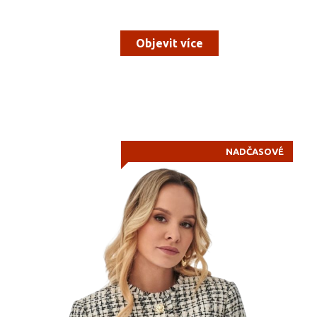
Objevit více
NADČASOVÉ