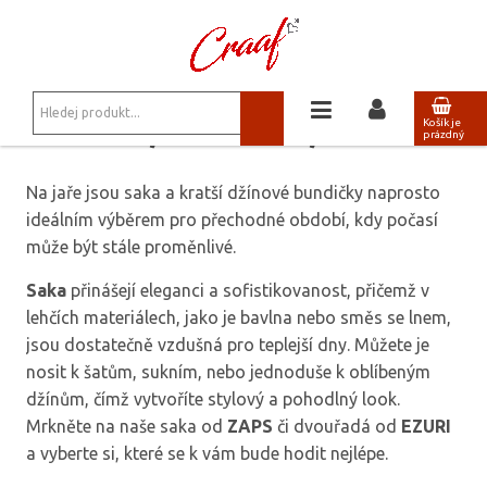
JSTE ZDE:
BUNDY, KABÁTY, VESTY
BUNDY, KABÁTY, VESTY
Košík je
prázdný
Na jaře jsou saka a kratší džínové bundičky naprosto
ideálním výběrem pro přechodné období, kdy počasí
může být stále proměnlivé.
Saka
přinášejí eleganci a sofistikovanost, přičemž v
lehčích materiálech, jako je bavlna nebo směs se lnem,
jsou dostatečně vzdušná pro teplejší dny. Můžete je
nosit k šatům, sukním, nebo jednoduše k oblíbeným
džínům, čímž vytvoříte stylový a pohodlný look.
Mrkněte na naše saka od
ZAPS
či dvouřadá od
EZURI
a vyberte si, které se k vám bude hodit nejlépe.