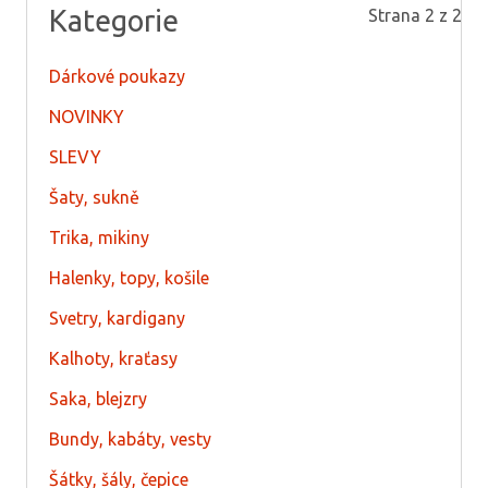
Kategorie
Strana 2 z 2
Dárkové poukazy
NOVINKY
SLEVY
Šaty, sukně
Trika, mikiny
Halenky, topy, košile
Svetry, kardigany
Kalhoty, kraťasy
Saka, blejzry
Bundy, kabáty, vesty
Šátky, šály, čepice