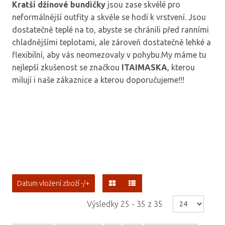
Kratší džínové bundičky
jsou zase skvélé pro
neformálnější outfity a skvěle se hodí k vrstvení. Jsou
dostatečně teplé na to, abyste se chránili před ranními
chladnějšími teplotami, ale zároveň dostatečně lehké a
flexibilní, aby vás neomezovaly v pohybu.My máme tu
nejlepší zkušenost se značkou
ITAIMASKA
, kterou
milují i naše zákaznice a kterou doporučujeme!!!
Datum vložení zboží -/+
Výsledky 25 - 35 z 35