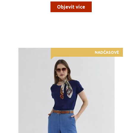
Objevit více
NADČASOVÉ