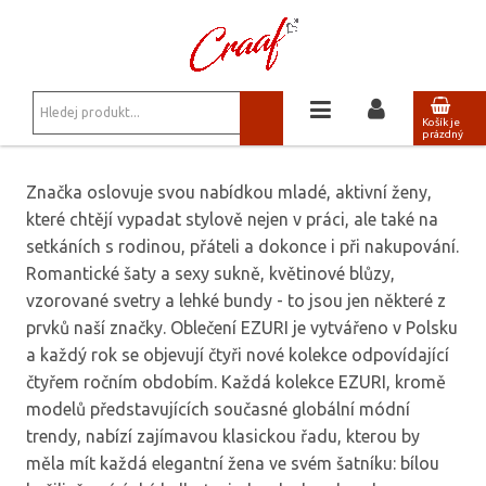
JSTE ZDE:
OBCHOD
EZURI
Košík je
prázdný
Značka oslovuje svou nabídkou mladé, aktivní ženy,
které chtějí vypadat stylově nejen v práci, ale také na
setkáních s rodinou, přáteli a dokonce i při nakupování.
Romantické šaty a sexy sukně, květinové blůzy,
vzorované svetry a lehké bundy - to jsou jen některé z
prvků naší značky. Oblečení EZURI je vytvářeno v Polsku
a každý rok se objevují čtyři nové kolekce odpovídající
čtyřem ročním obdobím. Každá kolekce EZURI, kromě
modelů představujících současné globální módní
trendy, nabízí zajímavou klasickou řadu, kterou by
měla mít každá elegantní žena ve svém šatníku: bílou