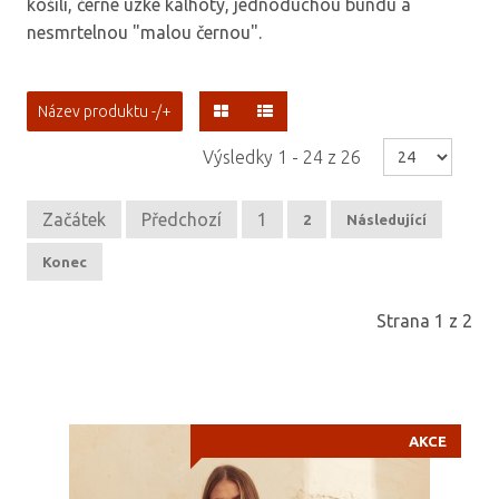
košili, černé úzké kalhoty, jednoduchou bundu a
nesmrtelnou "malou černou".
Název produktu -/+
Výsledky 1 - 24 z 26
Začátek
Předchozí
1
2
Následující
Konec
Strana 1 z 2
AKCE