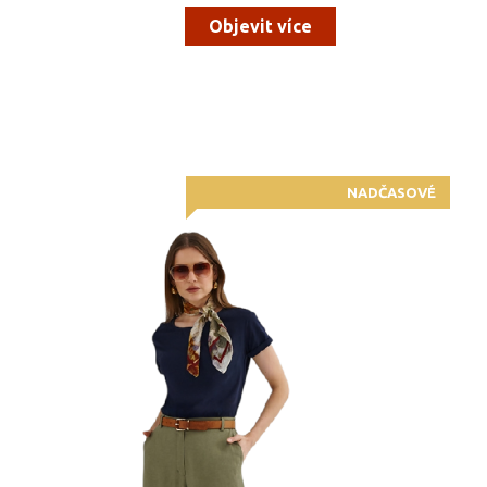
Objevit více
NADČASOVÉ