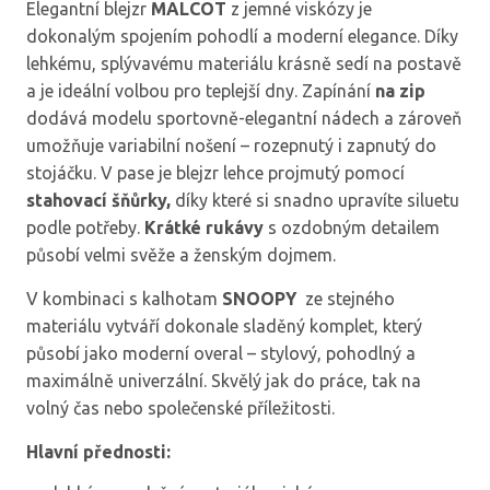
Elegantní blejzr
MALCOT
z jemné viskózy je
dokonalým spojením pohodlí a moderní elegance. Díky
lehkému, splývavému materiálu krásně sedí na postavě
a je ideální volbou pro teplejší dny. Zapínání
na zip
dodává modelu sportovně-elegantní nádech a zároveň
umožňuje variabilní nošení – rozepnutý i zapnutý do
stojáčku. V pase je blejzr lehce projmutý pomocí
stahovací šňůrky,
díky které si snadno upravíte siluetu
podle potřeby.
Krátké rukávy
s ozdobným detailem
působí velmi svěže a ženským dojmem.
V kombinaci s kalhotam
SNOOPY
ze stejného
materiálu vytváří dokonale sladěný komplet, který
působí jako moderní overal – stylový, pohodlný a
maximálně univerzální. Skvělý jak do práce, tak na
volný čas nebo společenské příležitosti.
Hlavní přednosti: