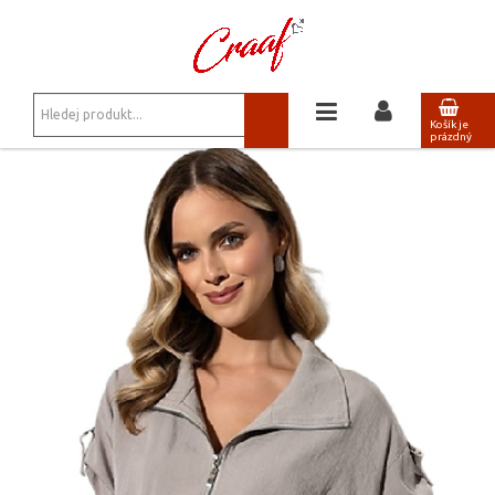
JSTE ZDE:
SAKA, BLEJZRY
Košík je
prázdný