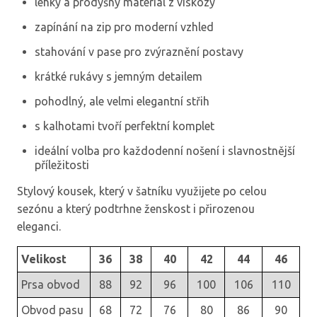
lehký a prodyšný materiál z viskózy
zapínání na zip pro moderní vzhled
stahování v pase pro zvýraznění postavy
krátké rukávy s jemným detailem
pohodlný, ale velmi elegantní střih
s kalhotami tvoří perfektní komplet
ideální volba pro každodenní nošení i slavnostnější
příležitosti
Stylový kousek, který v šatníku využijete po celou
sezónu a který podtrhne ženskost i přirozenou
eleganci.
Velikost
36
38
40
42
44
46
Prsa obvod
88
92
96
100
106
110
Obvod pasu
68
72
76
80
86
90