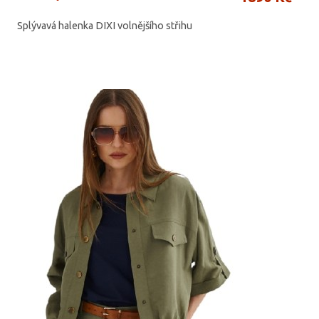
Splývavá halenka DIXI volnějšího střihu