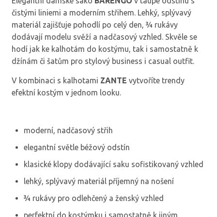
Elegantní dámské sako
BARENGO
v taupe odstínu s
čistými liniemi a moderním střihem. Lehký, splývavý
materiál zajišťuje pohodlí po celý den, ¾ rukávy
dodávají modelu svěží a nadčasový vzhled. Skvěle se
hodí jak ke kalhotám do kostýmu, tak i samostatně k
džínám či šatům pro stylový business i casual outfit.
V kombinaci s kalhotami
ZANTE
vytvoříte trendy
efektní kostým v jednom looku.
moderní, nadčasový střih
elegantní světle béžový odstín
klasické klopy dodávající saku sofistikovaný vzhled
lehký, splývavý materiál příjemný na nošení
¾ rukávy pro odlehčený a ženský vzhled
perfektní do kostýmku i samostatně k jiným