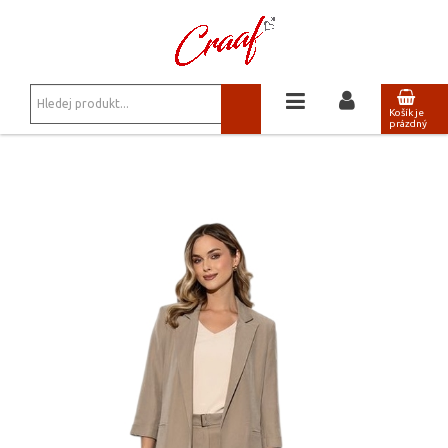
JSTE ZDE:
SAKA, BLEJZRY
/
ELEGANTNÍ SAKO BARENGO 003
Košík je
prázdný