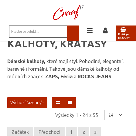
JSTE ZDE:
KALHOTY, KRAŤASY
/
SVĚTLE KÁVOVÉ KALHOTY BELLINY 003
Košík je
prázdný
KALHOTY, KRAŤASY
Dámské kalhoty,
které mají styl. Pohodlné, elegantní,
barevné i formální. Takové jsou dámské kalhoty od
módních značek
ZAPS, Féria
a
ROCKS JEANS
.
Výchozí řazení -/+
Výsledky 1 - 24 z 55
Začátek
Předchozí
1
2
3