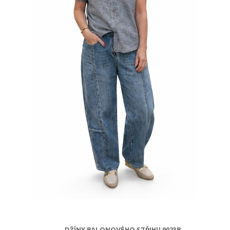
DŽÍNY BALONOVÉHO STŘIHU 9023B