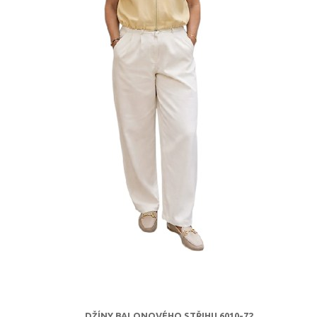
DŽÍNY BALONOVÉHO STŘIHU 6010-72