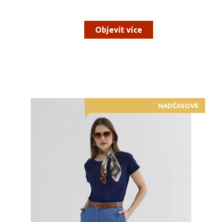
Objevit více
NADČASOVÉ