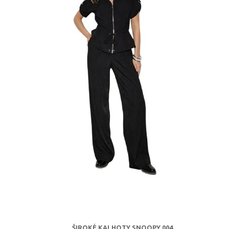
ŠIROKÉ KALHOTY SNOOPY 004