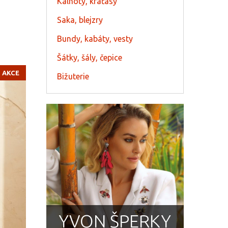
Kalhoty, kraťasy
Saka, blejzry
Bundy, kabáty, vesty
Šátky, šály, čepice
AKCE
Bižuterie
YVON ŠPERKY