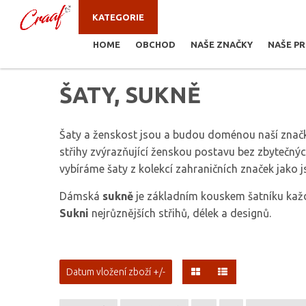
KATEGORIE
HOME
OBCHOD
NAŠE ZNAČKY
NAŠE P
JSTE ZDE:
ŠATY, SUKNĚ
ŠATY, SUKNĚ
Šaty a ženskost jsou a budou doménou naší zna
střihy zvýrazňující ženskou postavu bez zbytečný
vybíráme šaty z kolekcí zahraničních značek jako 
Dámská
sukně
je základním kouskem šatníku kaž
Sukni
nejrůznějších střihů, délek a designů.
Datum vložení zboží +/-