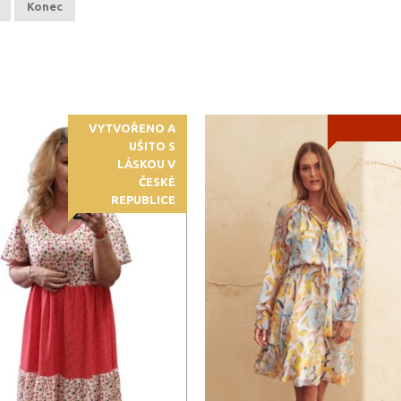
Konec
VYTVOŘENO A
UŠITO S
LÁSKOU V
ČESKÉ
REPUBLICE