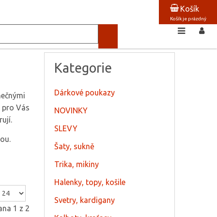
Košík
Košík je prázdný
Kategorie
Dárkové poukazy
nečnými
ň pro Vás
NOVINKY
ují.
SLEVY
ou.
Šaty, sukně
Trika, mikiny
Halenky, topy, košile
Svetry, kardigany
ana 1 z 2