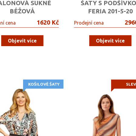
ALONOVÁ SUKNĚ
ŠATY S PODŠÍVK
BÉŽOVÁ
FERIA 201-5-20
1620 Kč
296
ní cena
Prodejní cena
Objevit více
Objevit více
KOŠILOVÉ ŠATY
SLEV