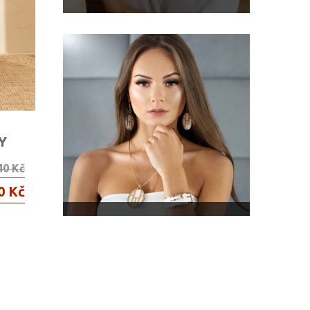
Y
40 Kč
0 Kč