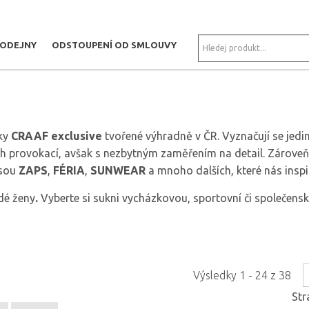
RODEJNY
ODSTOUPENÍ OD SMLOUVY
čky
CRAAF exclusive
tvořené výhradně v ČR. Vyznačují se jedi
ch provokací, avšak s nezbytným zaměřením na detail. Zárove
jsou
ZAPS
,
FÉRIA
,
SUNWEAR
a mnoho dalších, které nás inspir
dé ženy
.
Vyberte si sukni vycházkovou, sportovní či společensk
Výsledky 1 - 24 z 38
Str