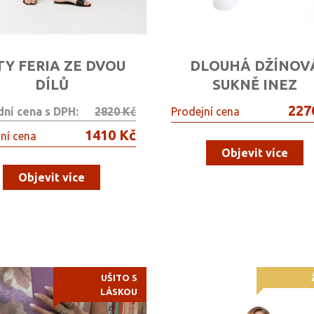
TY FERIA ZE DVOU
DLOUHÁ DŽÍNOV
DÍLŮ
SUKNĚ INEZ
227
dní cena s DPH:
2820 Kč
Prodejní cena
1410 Kč
ní cena
Objevit více
Objevit více
UŠITO S
LÁSKOU