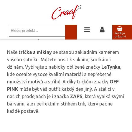
JSTE ZDE:
TRIKA, MIKINY
TRIKA, MIKINY
Košík je
prázdný
Naše
trička
a
mikiny
se stanou základním kamenem
vašeho šatníku. Můžete nosit k sukním, šortkám i
džínám. Vybírejte z nabídky oblíbené značky
LaTynka
,
kde oceníte vysoce kvalitní materiál a nepřeberné
množství motivů a střihů. A díky tričkům značky
OFF
PINK
může být váš outfit každý den jiný. A stálicí v
našich prodejnách je i značka
ZAPS
, která vyniká svými
barvami, ale i perfektním střihem trik, který padne
každé postavě.