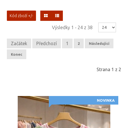
Kód zboží +/-
Výsledky 1 - 24 z 38
Začátek
Předchozí
1
2
Následující
Konec
Strana 1 z 2
NOVINKA